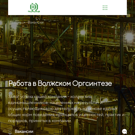
Главная
Вакансии
Работа в Волжском Оргсинтезе
Залог успеха нашей компании – коллектив
единомышленников, нацеленных на результат и
осуществляющих свою деятельность на основе единых
общих норм поведения, принципов и ценностей, практик и
порядков, принятых в компании.
Вакансии